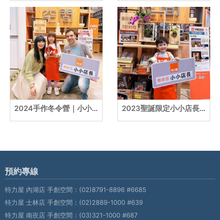
2024手作冬令營｜小小店長｜德國包子+台灣梅子
2023聖誕限定小小店長｜彎彎&圓點兄弟
預約專線
特力屋 內湖店 手創空間：
(02)8791-8896 #6685
特力屋 士林店 手創空間：
(02)2889-1000 #639
特力屋 南崁店 手創空間：
(03)321-1000 #687