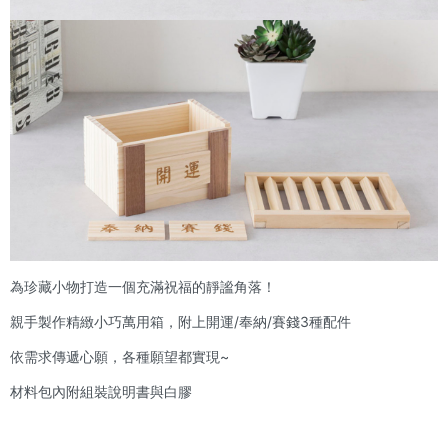
為珍藏小物打造一個充滿祝福的靜謐角落！
親手製作精緻小巧萬用箱，附上開運/奉納/賽錢3種配件
依需求傳遞心願，各種願望都實現~
材料包內附組裝說明書與白膠