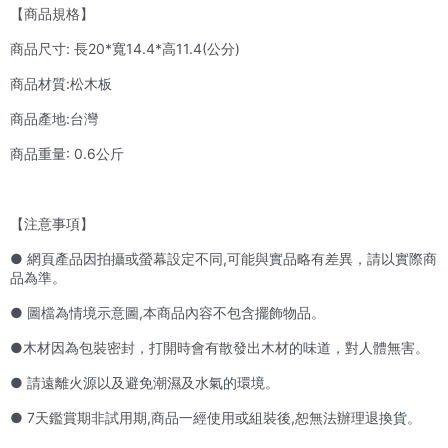
【商品規格】
商品尺寸: 長20*寬14.4*高11.4(公分)
商品材質:松木板
商品產地:台灣
商品重量: 0.6公斤
【注意事項】
● 網頁產品因拍攝或螢幕設定不同,可能與實品略有差異，請以實際商
品為準。
● 圖檔為情境示意圖,本商品內容不包含擺飾物品。
●木材因為包裝密封，打開時會有散發出木材的味道，對人體無害。
● 請遠離火源以及避免潮濕及水氣的環境。
● 7天鑑賞期非試用期,商品一經使用或組裝後,恕無法辦理退換貨。