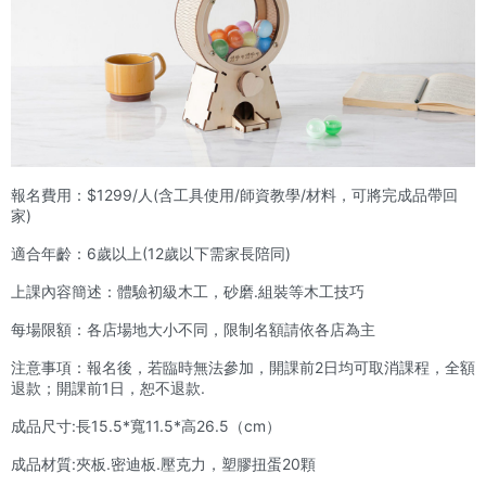
報名費用：$1299/人(含工具使用/師資教學/材料，可將完成品帶回
家)
適合年齡：6歲以上(12歲以下需家長陪同)
上課內容簡述：體驗初級木工，砂磨.組裝等木工技巧
每場限額：各店場地大小不同，限制名額請依各店為主
注意事項：報名後，若臨時無法參加，開課前2日均可取消課程，全額
退款；開課前1日，恕不退款.
成品尺寸:長15.5*寬11.5*高26.5（cm）
成品材質:夾板.密迪板.壓克力，塑膠扭蛋20顆