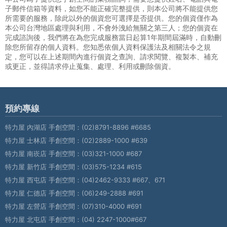
子郵件信箱等資料，如您不能正確完整提供，則本公司將不能提供您
所需要的服務，除此以外的個資您可選擇是否提供。您的個資僅作為
本公司台灣地區處理與利用，不會外洩給無關之第三人；您的個資在
完成諮詢後，我們將在為您完成服務當日起算1年期間屆滿時，自動刪
除您所留存的個人資料。您知悉依個人資料保護法及相關法令之規
定，您可以在上述期間內進行個資之查詢、請求閱覽、複製本、補充
或更正，並得請求停止蒐集、處理、利用或刪除個資。
預約專線
特力屋 內湖店 手創空間：
(02)8791-8896 #6685
特力屋 士林店 手創空間：
(02)2889-1000 #639
特力屋 南崁店 手創空間：
(03)321-1000 #687
特力屋 新竹店 手創空間：
(03)575-1234 #615
特力屋 西屯店 手創空間：
(04)2462-9333 #667、671
特力屋 仁德店 手創空間：
(06)249-2888 #691
特力屋 左營店 手創空間：
(07)310-4000 #691
特力屋 北屯店 手創空間：
(04) 2247-1000#667